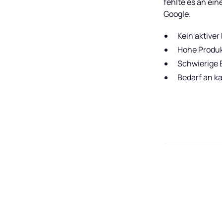
fehlte es an ei
Google.
Kein aktiver
Hohe Produkt
Schwierige 
Bedarf an k