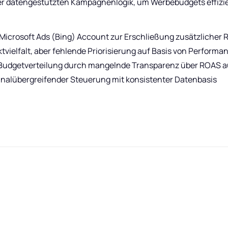
ner datengestützten Kampagnenlogik, um Werbebudgets effizi
 Microsoft Ads (Bing) Account zur Erschließung zusätzlicher 
vielfalt, aber fehlende Priorisierung auf Basis von Perform
Budgetverteilung durch mangelnde Transparenz über ROAS a
analübergreifender Steuerung mit konsistenter Datenbasis