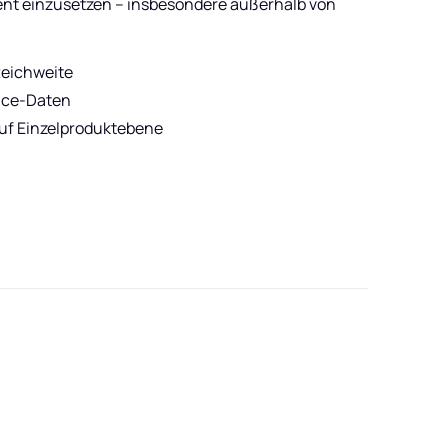
ent einzusetzen – insbesondere außerhalb von
Reichweite
ance-Daten
uf Einzelproduktebene