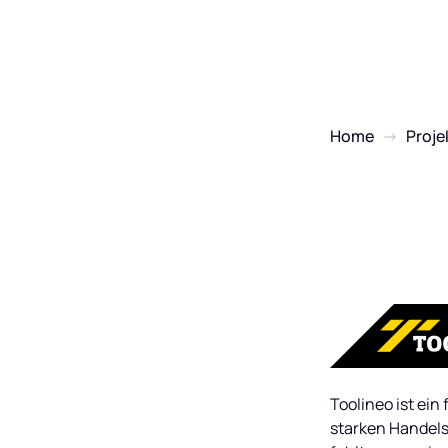
Home
→
Proje
Toolineo ist ei
starken Handels