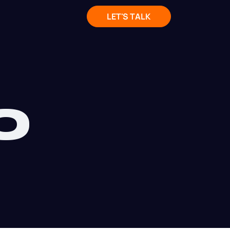
LET'S TALK
O