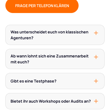
FRAGE PER TELEFON KLÄREN
Was unterscheidet euch von klassischen
Agenturen?
Wir verbinden strategische Beratung mit
eigenentwickelter Technologie. Keine
Ab wann lohnt sich eine Zusammenarbeit
Standardlösungen – sondern datengetriebene
mit euch?
Automatisierung für echten Impact.
Wenn du monatlich fünfstellig oder mehr online
umsetzt – und den nächsten Wachstumsschritt
Gibt es eine Testphase?
nicht dem Zufall überlassen willst.
Ja, um den Einstieg für dich so einfach wie
möglich zu machen, bieten wir eine Testphase
Bietet ihr auch Workshops oder Audits an?
mit reduziertem monatlichen Preis, aber vollem
Leistungsumfang. So kannst du unsere Arbeit