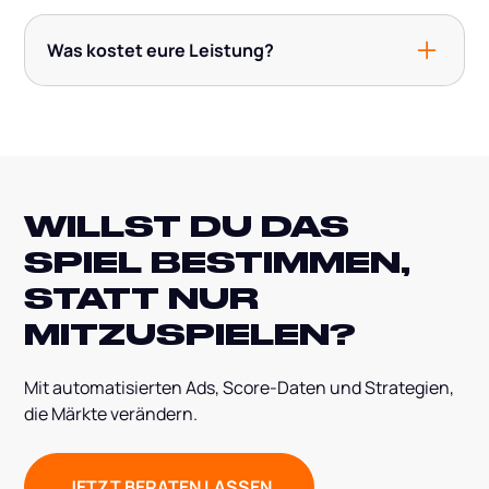
Ja – wir unterstützen interne Teams und
und den Mehrwert risikofrei kennenlernen.
Entscheider mit praxisnahen Workshops zu Feed-
Was kostet eure Leistung?
Optimierung, Plattformstrategie und
Performance-Analyse. So verstehst du den Hebel
Unsere Preise sind flexibel und modular,
für dein Wachstum genau.
abgestimmt auf dein Geschäftsmodell. Wir
setzen auf transparente Kosten und messbare
Ergebnisse.
WILLST DU DAS
SPIEL BESTIMMEN,
STATT NUR
MITZUSPIELEN?
Mit automatisierten Ads, Score-Daten und Strategien,
die Märkte verändern.
JETZT BERATEN LASSEN